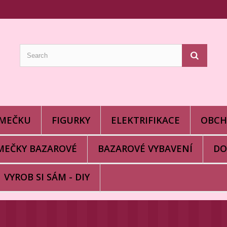
alizáciu reklám a analýze návštevnosti súbory cookie. Používaním toh
Viac informácií
OMEČKU
FIGURKY
ELEKTRIFIKACE
OBC
MEČKY BAZAROVÉ
BAZAROVÉ VYBAVENÍ
DO
VYROB SI SÁM - DIY