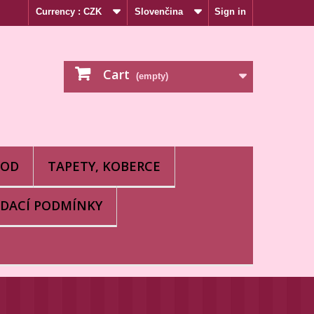
Currency :
CZK
Slovenčina
Sign in
to webu s tým súhlasíte.
Súhlasím
Cart
(empty)
HOD
TAPETY, KOBERCE
DACÍ PODMÍNKY