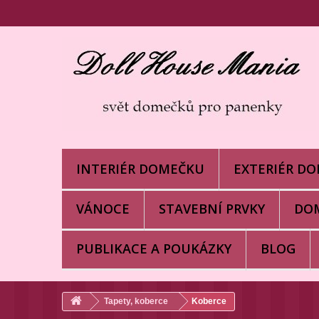
Tento eshop používa na poskytovanie služieb, person
INTERIÉR DOMEČKU
EXTERIÉR D
VÁNOCE
STAVEBNÍ PRVKY
DO
PUBLIKACE A POUKÁZKY
BLOG
Tapety, koberce
Koberce