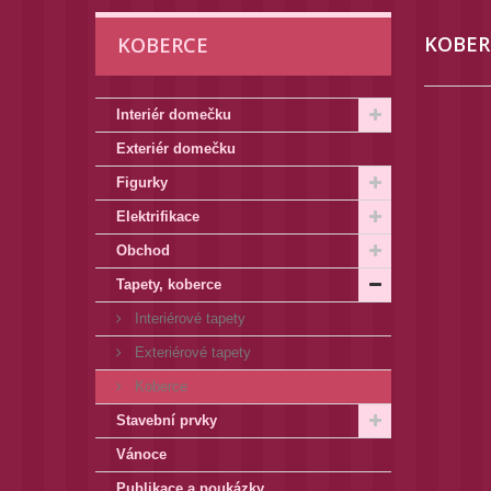
KOBE
KOBERCE
Interiér domečku
Exteriér domečku
Figurky
Elektrifikace
Obchod
Tapety, koberce
Interiérové tapety
Exteriérové tapety
Koberce
Stavební prvky
Vánoce
Publikace a poukázky