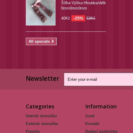
Šířka:Výška:Hloubka/délka:
0mm0mm0mm
-25%
40Kč
53Kč
All specials
Newsletter
Categories
Information
Interiér domečku
úvod
Exteriér domečku
Kontakt
Figurky
Dodací podmínky