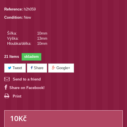
Reference:
h2h059
Condition:
New
Šířka:
10mm
Výška:
13mm
Hloubka/délka:
10mm
21
Items
skladem
Tweet
Share
Google+
Send to a friend
Share on Facebook!
Print
10Kč