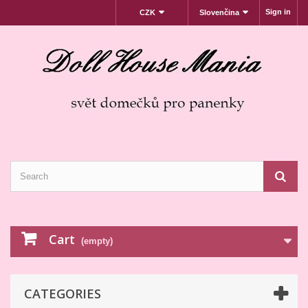
Sign in
CZK
Slovenčina
Tento eshop používa na poskytovanie služieb, personalizáciu
reklám a analýze návštevnosti súbory cookie. Používaním tohto
webu s tým súhlasíte.
Viac informácií
Súhlasím
Cart
(empty)
CATEGORIES